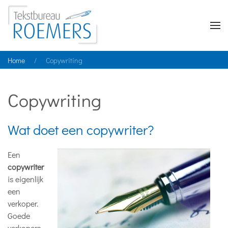
Home
Copywriting
Copywriting
Wat doet een copywriter?
Een
copywriter
is eigenlijk
een
verkoper.
Goede
verkopers