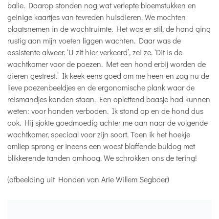
balie. Daarop stonden nog wat verlepte bloemstukken en
geinige kaartjes van tevreden huisdieren. We mochten
plaatsnemen in de wachtruimte. Het was er stil, de hond ging
rustig aan mijn voeten liggen wachten. Daar was de
assistente alweer. ‘U zit hier verkeerd’, zei ze. ‘Dit is de
wachtkamer voor de poezen. Met een hond erbij worden de
dieren gestrest.’ Ik keek eens goed om me heen en zag nu de
lieve poezenbeeldjes en de ergonomische plank waar de
reismandjes konden staan. Een oplettend baasje had kunnen
weten: voor honden verboden. Ik stond op en de hond dus
ook. Hij sjokte goedmoedig achter me aan naar de volgende
wachtkamer, speciaal voor zijn soort. Toen ik het hoekje
omliep sprong er ineens een woest blaffende buldog met
blikkerende tanden omhoog. We schrokken ons de tering!
(afbeelding uit Honden van Arie Willem Segboer)