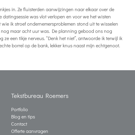
jes in. Ze fluisterden aanwijzingen naar elkaar over de
 datingsessie was vlot verlopen en voor we het wisten
wie ik stroef ondernemersproblemen stond uit te wisselen
et nog maar acht uur was. De planning gebood ons nog
g ze een tikje nerveus. “Denk het niet”, antwoorde ik terwijl ik
echte borrel op de bank, lekker knus naast mijn echtgenoot.
Tekstbureau Roemers
Portfolio
Blog en tips
Contact
Offerte aanvragen