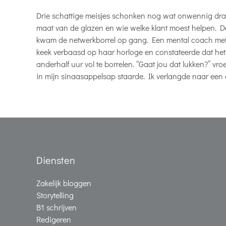
Drie schattige meisjes schonken nog wat onwennig drank
maat van de glazen en wie welke klant moest helpen. De
kwam de netwerkborrel op gang. Een mental coach met 
keek verbaasd op haar horloge en constateerde dat h
anderhalf uur vol te borrelen. “Gaat jou dat lukken?” vroe
in mijn sinaasappelsap staarde. Ik verlangde naar een 
Diensten
Zakelijk bloggen
Storytelling
B1 schrijven
Redigeren