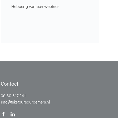
Hebberig van een webinar
Contact
06 30 317 241
info@tekstbureauroemers.nl